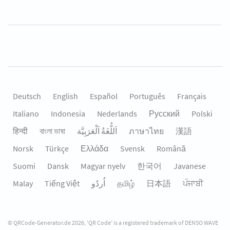
Deutsch
English
Español
Português
Français
Italiano
Indonesia
Nederlands
Русский
Polski
हिन्दी
বাংলা ভাষা
اَللُّغَةُ اَلْعَرَبِيَّة
ภาษาไทย
漢語
Norsk
Türkçe
Ελλάδα
Svensk
Română
Suomi
Dansk
Magyar nyelv
한국어
Javanese
Malay
Tiếng Việt
தமிழ்
日本語
ਪੰਜਾਬੀ
© QRCode-Generator.de 2026, 'QR Code' is a registered trademark of DENSO WAVE